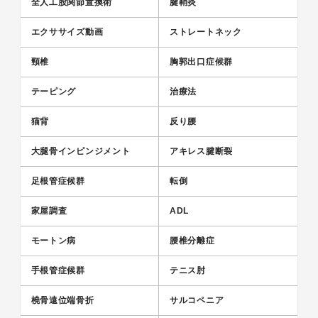
全人工股関節置換術
腱鞘炎
エクササイズ動画
ストレートネック
頸椎
胸郭出口症候群
テーピング
治療法
猫背
反り腰
大腿骨インピンジメント
アキレス腱断裂
足根管症候群
転倒
家屋調査
ADL
モートン病
腰椎分離症
手根管症候群
テニス肘
橈骨遠位端骨折
サルコペニア