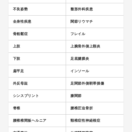
不良姿勢
整形外科疾患
全身性疾患
関節リウマチ
骨粗鬆症
フレイル
上肢
上腕骨外側上顆炎
下肢
足底腱膜炎
扁平足
インソール
外反母趾
足関節外側靭帯損傷
シンスプリント
膝関節
脊椎
腰椎圧迫骨折
腰椎椎間板ヘルニア
頸椎症性神経根症