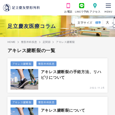
お電話
LINEで予約
アクセス
MENU
大
文字サイズ
標準
足立慶友医療コラム
HOME
整形外科疾患
足関節
アキレス腱断裂
アキレス腱断裂の一覧
アキレス腱断裂
整形外科疾患
アキレス腱断裂の手術方法、リハ
ビリについて
2022.11.28
アキレス腱断裂
整形外科疾患
アキレス腱断裂について