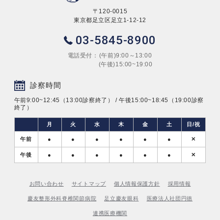
〒120-0015
東京都足立区足立1-12-12
03-5845-8900
電話受付：
(午前)9:00～13:00
(午後)15:00~19:00
診察時間
午前9:00~12:45（13:00診察終了） / 午後15:00~18:45（19:00診察
終了）
月
火
水
木
金
土
日/祝
午前
●
●
●
●
●
●
✕
午後
●
●
●
●
●
●
✕
お問い合わせ
サイトマップ
個人情報保護方針
採用情報
慶友整形外科脊椎関節病院
足立慶友眼科
医療法人社団円徳
連携医療機関