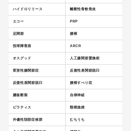
ハイドロリリース
離断性骨軟骨炎
エコー
PRP
足関節
腰椎
投球障害肩
ARCR
オスグッド
人工膝関節置換術
変形性膝関節症
反復性肩関節脱臼
反復性肩関節脱臼
腰椎すべり症
腱板断裂
自律神経
ピラティス
頸椎捻挫
外傷性頚部症候群
むちうち