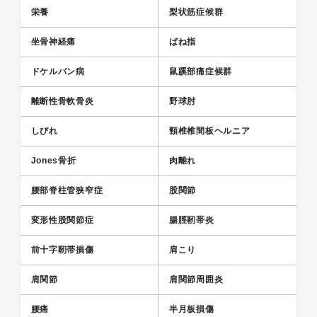
栄養
梨状筋症候群
坐骨神経痛
ばね指
ドケルバン病
鼠蹊部痛症候群
離断性骨軟骨炎
野球肘
しびれ
頸椎椎間板ヘルニア
Jones骨折
肉離れ
腰部脊柱管狭窄症
股関節
変形性股関節症
腸脛靭帯炎
前十字靭帯損傷
肩こり
肩関節
肩関節周囲炎
腰痛
半月板損傷