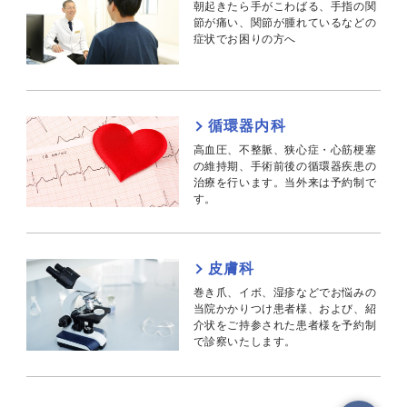
朝起きたら手がこわばる、手指の関
節が痛い、関節が腫れているなどの
症状でお困りの方へ
循環器内科
高血圧、不整脈、狭心症・心筋梗塞
の維持期、手術前後の循環器疾患の
治療を行います。当外来は予約制で
す。
皮膚科
巻き爪、イボ、湿疹などでお悩みの
当院かかりつけ患者様、および、紹
介状をご持参された患者様を予約制
で診察いたします。