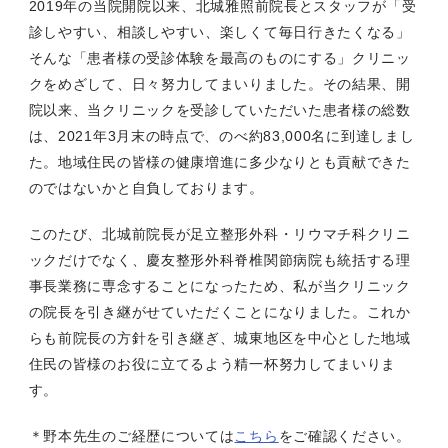
2019年の当院開院以来、北城雅照前院長とスタッフが「受
診しやすい、相談しやすい、楽しくて毎日行きたくなる」
そんな「患者様の受診体験を最高のものにする」クリニッ
クをめざして、日々努力してまいりました。その結果、開
院以来、当クリニックを受診していただいた患者様の総数
は、2021年3月末の時点で、のべ約83,000名に到達しまし
た。地域住民の皆様の健康増進に多少なりとも貢献できた
のではないかと自負しております。
このたび、北城前院長が足立整形外科・リウマチ科クリニ
ックだけでなく、
慶友整形外科脊椎関節病院
も統括する理
事長業務に専念することになったため、私が当クリニック
の院長を引き継がせていただくことになりました。これか
らも前院長の方針を引き継ぎ、城東地区を中心とした地域
住民の皆様のお役に立てるよう精一杯努力してまいりま
す。
＊野本先生のご経歴については
こちら
をご確認ください。