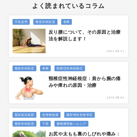
よく読まれているコラム
不良姿勢
整形外科疾患
脊椎
反り腰について、その原因と治療
法を解説します！
2022.09.27
整形外科疾患
脊椎
頸椎症性神経根症
頸椎症性神経根症：肩から腕の痛
みや痺れの原因・治療
2019.08.02
梨状筋症候群
坐骨神経痛
腰部脊柱管狭窄症
整形外科疾患
下肢
腰椎椎間板ヘルニア
お尻や太もも裏のしびれや痛み：