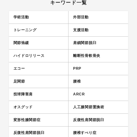
キーワード一覧
学術活動
外部活動
トレーニング
支援活動
関節弛緩
肩鎖関節脱臼
ハイドロリリース
離断性骨軟骨炎
エコー
PRP
足関節
腰椎
投球障害肩
ARCR
オスグッド
人工膝関節置換術
変形性膝関節症
反復性肩関節脱臼
反復性肩関節脱臼
腰椎すべり症