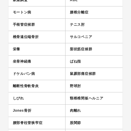
家屋調査
ADL
モートン病
腰椎分離症
手根管症候群
テニス肘
橈骨遠位端骨折
サルコペニア
栄養
梨状筋症候群
坐骨神経痛
ばね指
ドケルバン病
鼠蹊部痛症候群
離断性骨軟骨炎
野球肘
しびれ
頸椎椎間板ヘルニア
Jones骨折
肉離れ
腰部脊柱管狭窄症
股関節