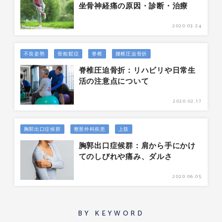
坐骨神経痛の原因・診断・治療
2020.03.24
不良姿勢
骨粗鬆症
脊椎
腰椎圧迫骨折
脊椎圧迫骨折：リハビリや日常生
活の注意点について
2020.02.17
胸郭出口症候群
整形外科疾患
上肢
胸郭出口症候群：肩から手にかけ
てのしびれや痛み、ダルさ
2020.06.05
BY KEYWORD