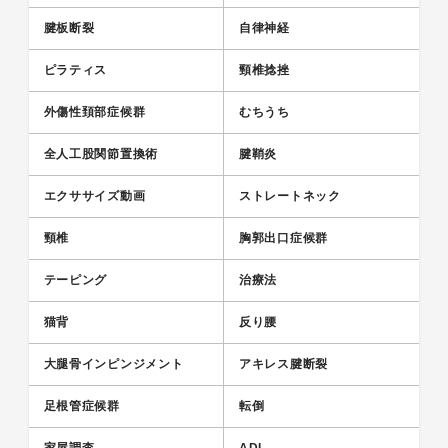
腱板断裂
自律神経
ピラティス
頸椎捻挫
外傷性頚部症候群
むちうち
全人工股関節置換術
腱鞘炎
エクササイズ動画
ストレートネック
頸椎
胸郭出口症候群
テーピング
治療法
猫背
反り腰
大腿骨インピンジメント
アキレス腱断裂
足根管症候群
転倒