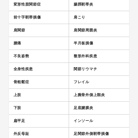
変形性股関節症
腸脛靭帯炎
前十字靭帯損傷
肩こり
肩関節
肩関節周囲炎
腰痛
半月板損傷
不良姿勢
整形外科疾患
全身性疾患
関節リウマチ
骨粗鬆症
フレイル
上肢
上腕骨外側上顆炎
下肢
足底腱膜炎
扁平足
インソール
外反母趾
足関節外側靭帯損傷