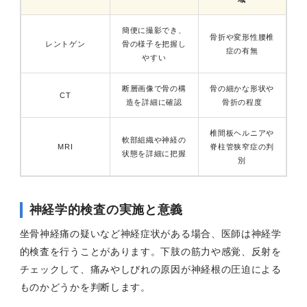
簡便に撮影でき、
骨折や変形性腰椎
レントゲン
骨の様子を把握し
症の有無
やすい
断層画像で骨の構
骨の細かな形状や
CT
造を詳細に確認
骨折の程度
椎間板ヘルニアや
軟部組織や神経の
MRI
脊柱管狭窄症の判
状態を詳細に把握
別
神経学的検査の実施と意義
坐骨神経痛の疑いなど神経症状がある場合、医師は神経学
的検査を行うことがあります。下肢の筋力や感覚、反射を
チェックして、痛みやしびれの原因が神経根の圧迫による
ものかどうかを判断します。