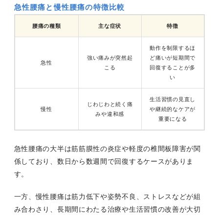
急性腰痛と慢性腰痛の特徴比較
腰痛の種類
主な症状
特徴
動作を制限するほ
強い痛みが突然起
ど痛いが短期間で
急性
こる
回復することが多
い
生活習慣の見直し
じわじわと続く痛
慢性
や継続的なケアが
みや違和感
重要になる
急性腰痛の大半は筋筋膜性の炎症や軽度の椎間板障害が関
係しており、数日から数週間で回復するケースがありま
す。
一方、慢性腰痛は筋力低下や姿勢不良、ストレスなどが組
み合わさり、長期間にわたる治療や生活習慣の改善が大切