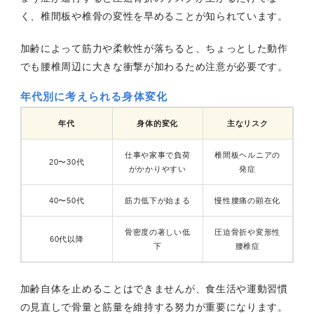
く、椎間板や椎骨の変性を早めることが知られています。
加齢によって筋力や柔軟性が落ちると、ちょっとした動作
でも腰椎周辺に大きな衝撃が加わるため注意が必要です。
年代別に考えられる身体変化
年代
身体的変化
主なリスク
仕事や家事で負荷
椎間板ヘルニアの
20〜30代
がかかりやすい
発症
40〜50代
筋力低下が始まる
慢性腰痛の顕在化
骨密度の著しい低
圧迫骨折や変形性
60代以降
下
腰椎症
加齢自体を止めることはできませんが、食生活や運動習慣
の見直しで骨量と筋量を維持する努力が重要になります。