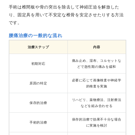
手術は椎間板や骨の突出を除去して神経圧迫を解放した
り、固定具を用いて不安定な椎骨を安定させたりする方法
です。
腰痛治療の一般的な流れ
治療ステップ
内容
痛み止め、湿布、コルセットな
初期対応
どで急性期の痛みを緩和
必要に応じて画像検査や神経学
原因の特定
的検査を実施
リハビリ、薬物療法、注射療法
保存的治療
などを組み合わせる
保存的治療で効果不十分な場合
手術的治療
に実施を検討