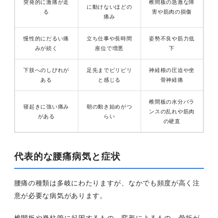
突発的に激痛が走
椎間板の急激な障
に動けないほどの
る
害や筋肉の損傷
痛み
慢性的にだるい痛
立ち仕事や長時間
姿勢不良や筋力低
みが続く
座位で増悪
下
下肢へのしびれが
足先までビリビリ
神経根の圧迫や坐
ある
と感じる
骨神経痛
椎間板の水分バラ
寝起きに強い痛み
朝の動き始めがつ
ンスの乱れや筋肉
がある
らい
の硬直
代表的な腰痛病気と症状
腰痛の種類は多岐にわたりますが、なかでも頻度が高く注
意が必要な病気があります。