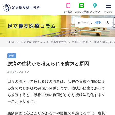
お電話
LINEで予約
アクセス
MENU
大
文字サイズ
標準
足立慶友医療コラム
HOME
足立慶友医療コラム
整形外科疾患
脊椎
腰椎
腰痛の症状から
腰椎
腰痛の症状から考えられる病気と原因
2025.02.10
日々の暮らしで感じる腰の痛みは、負担の蓄積や加齢によ
る変化など多様な要因が関係します。症状が軽度であって
も放置すると、腰椎に強い負荷がかかり続け深刻化するケ
ースがあります。
腰痛原因に心当たりがある方や慢性化を感じる方は、症状