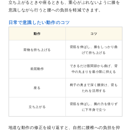
立ち上がるときや座るときも、重心がぶれないように膝を
意識しながら行うと腰への負担を軽減できます。
日常で意識したい動作のコツ
動作
コツ
背筋を伸ばし、膝をしっかり曲
荷物を持ち上げる
げて持ち上げる
できるだけ股関節から曲げ、背
前屈動作
中の丸まりを最小限に抑える
椅子の奥まで深く腰掛け、背も
座る
たれを活用する
背筋を伸ばし、腕の力を借りず
立ち上がる
に下半身で立つ
地道な動作の修正を繰り返すと、自然に腰椎への負担を抑