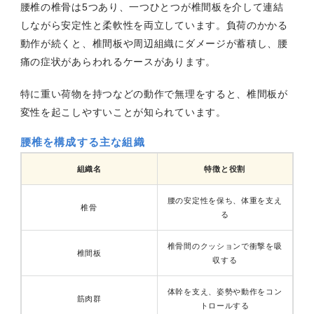
腰椎の椎骨は5つあり、一つひとつが椎間板を介して連結
しながら安定性と柔軟性を両立しています。負荷のかかる
動作が続くと、椎間板や周辺組織にダメージが蓄積し、腰
痛の症状があらわれるケースがあります。
特に重い荷物を持つなどの動作で無理をすると、椎間板が
変性を起こしやすいことが知られています。
腰椎を構成する主な組織
組織名
特徴と役割
腰の安定性を保ち、体重を支え
椎骨
る
椎骨間のクッションで衝撃を吸
椎間板
収する
体幹を支え、姿勢や動作をコン
筋肉群
トロールする