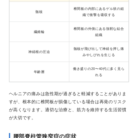
椎間板の内部にあるゲル状の組
髄核
織で衝撃を吸収する
椎間板の外側にある強靭な結合
繊維輪
組織
髄核が飛び出して神経を押し痛
神経根の圧迫
みやしびれを生じる
働き盛りの20〜40代に多く見ら
年齢層
れる
ヘルニアの痛みは急性期が過ぎると軽減することがありま
すが、根本的に椎間板が損傷している場合は再発のリスク
が高くなります。適切な治療と、筋力を維持する生活習慣
が大切です。
腰部脊柱管狭窄症の症状