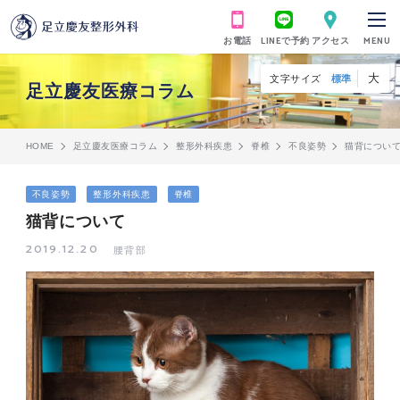
お電話
LINEで予約
アクセス
MENU
大
文字サイズ
標準
足立慶友医療コラム
HOME
足立慶友医療コラム
整形外科疾患
脊椎
不良姿勢
猫背につい
不良姿勢
整形外科疾患
脊椎
猫背について
2019.12.20
腰背部