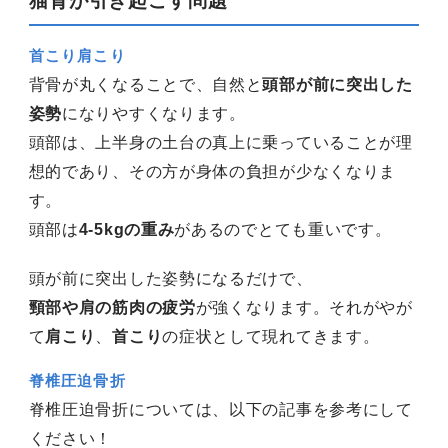
猫背が引き起こす問題
首こり肩こり
背骨が丸くなることで、自然と
頭部が前に突出した
姿勢
になりやすくなります。
頭部は、上半身の土台の真上に乗っていることが理
想的であり、その方が身体の負担が少なくなりま
す。
頭部は
4-5kgの重み
があるのでとても重いです。
頭が前に突出した姿勢になるだけで、
頸部や肩の筋肉の疲労
が強くなります。それがやが
て
肩こり
、
首こり
の症状として現れてきます。
脊椎圧迫骨折
脊椎圧迫骨折については、以下の記事を参考にして
ください！