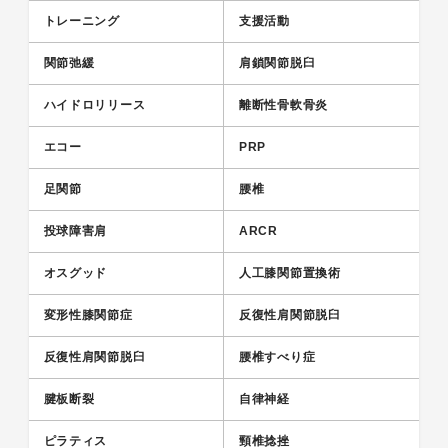
トレーニング
支援活動
関節弛緩
肩鎖関節脱臼
ハイドロリリース
離断性骨軟骨炎
エコー
PRP
足関節
腰椎
投球障害肩
ARCR
オスグッド
人工膝関節置換術
変形性膝関節症
反復性肩関節脱臼
反復性肩関節脱臼
腰椎すべり症
腱板断裂
自律神経
ピラティス
頸椎捻挫