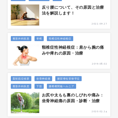
反り腰について、その原因と治療
法を解説します！
2022.09.27
整形外科疾患
脊椎
頸椎症性神経根症
頸椎症性神経根症：肩から腕の痛
みや痺れの原因・治療
2019.08.02
梨状筋症候群
坐骨神経痛
腰部脊柱管狭窄症
整形外科疾患
下肢
腰椎椎間板ヘルニア
お尻や太もも裏のしびれや痛み：
坐骨神経痛の原因・診断・治療
2020.03.24