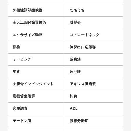
外傷性頚部症候群
むちうち
全人工股関節置換術
腱鞘炎
エクササイズ動画
ストレートネック
頸椎
胸郭出口症候群
テーピング
治療法
猫背
反り腰
大腿骨インピンジメント
アキレス腱断裂
足根管症候群
転倒
家屋調査
ADL
モートン病
腰椎分離症