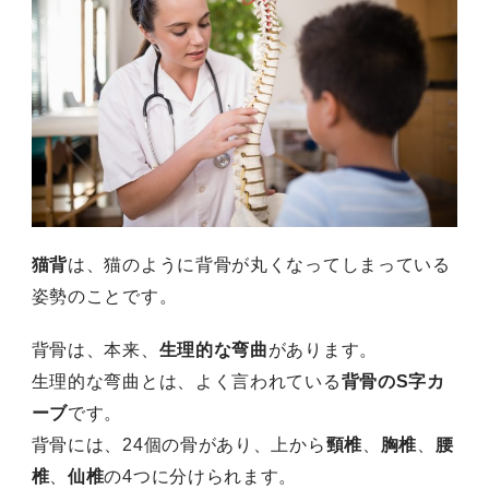
猫背
は、猫のように背骨が丸くなってしまっている
姿勢のことです。
背骨は、本来、
生理的な弯曲
があります。
生理的な弯曲とは、よく言われている
背骨のS字カ
ーブ
です。
背骨には、24個の骨があり、上から
頸椎
、
胸椎
、
腰
椎
、
仙椎
の4つに分けられます。