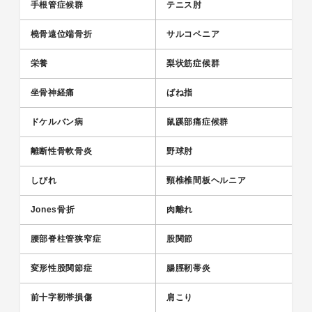
手根管症候群
テニス肘
橈骨遠位端骨折
サルコペニア
栄養
梨状筋症候群
坐骨神経痛
ばね指
ドケルバン病
鼠蹊部痛症候群
離断性骨軟骨炎
野球肘
しびれ
頸椎椎間板ヘルニア
Jones骨折
肉離れ
腰部脊柱管狭窄症
股関節
変形性股関節症
腸脛靭帯炎
前十字靭帯損傷
肩こり