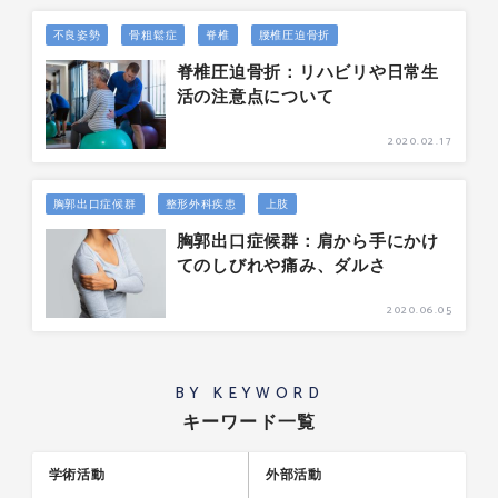
不良姿勢
骨粗鬆症
脊椎
腰椎圧迫骨折
脊椎圧迫骨折：リハビリや日常生
活の注意点について
2020.02.17
胸郭出口症候群
整形外科疾患
上肢
胸郭出口症候群：肩から手にかけ
てのしびれや痛み、ダルさ
2020.06.05
BY KEYWORD
キーワード一覧
学術活動
外部活動