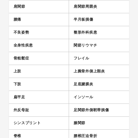
肩関節
肩関節周囲炎
腰痛
半月板損傷
不良姿勢
整形外科疾患
全身性疾患
関節リウマチ
骨粗鬆症
フレイル
上肢
上腕骨外側上顆炎
下肢
足底腱膜炎
扁平足
インソール
外反母趾
足関節外側靭帯損傷
シンスプリント
膝関節
脊椎
腰椎圧迫骨折